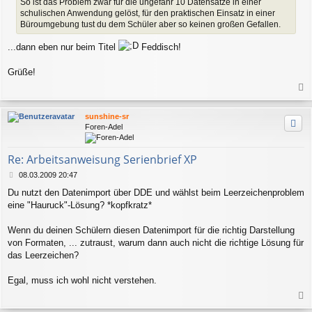
So ist das Problem zwar für die ungefähr 10 Datensätze in einer
schulischen Anwendung gelöst, für den praktischen Einsatz in einer
Büroumgebung tust du dem Schüler aber so keinen großen Gefallen.
...dann eben nur beim Titel
Feddisch!
Grüße!
a
c
sunshine-sr
h
Foren-Adel
o
b
e
Re: Arbeitsanweisung Serienbrief XP
n
B
08.03.2009 20:47
e
Du nutzt den Datenimport über DDE und wählst beim Leerzeichenproblem
i
eine "Hauruck"-Lösung? *kopfkratz*
t
r
a
Wenn du deinen Schülern diesen Datenimport für die richtig Darstellung
g
von Formaten, ... zutraust, warum dann auch nicht die richtige Lösung für
das Leerzeichen?
Egal, muss ich wohl nicht verstehen.
a