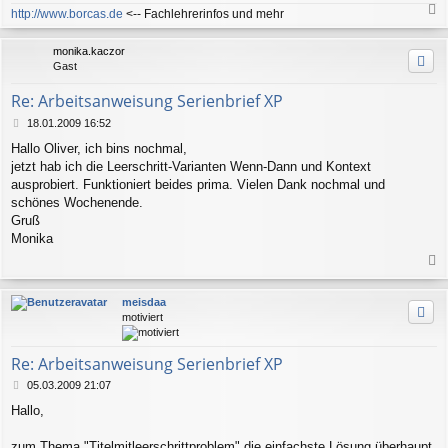
g
http://www.borcas.de
<-- Fachlehrerinfos und mehr
a
c
monika.kaczor
h
Gast
o
b
Re: Arbeitsanweisung Serienbrief XP
e
n
B
18.01.2009 16:52
e
Hallo Oliver, ich bins nochmal,
i
jetzt hab ich die Leerschritt-Varianten Wenn-Dann und Kontext
t
r
ausprobiert. Funktioniert beides prima. Vielen Dank nochmal und
a
schönes Wochenende.
g
Gruß
Monika
a
c
meisdaa
h
motiviert
o
b
e
Re: Arbeitsanweisung Serienbrief XP
n
B
05.03.2009 21:07
e
Hallo,
i
t
r
zum Thema "Titelmitleerschrittproblem" die einfachste Lösung überhaupt