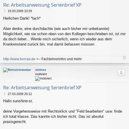
e
Re: Arbeitsanweisung Serienbrief XP
n
B
15.03.2009 10:29
e
Herlichen Dank! *lach*
i
t
r
Aber denke, eine durchdachte (wie auch bisher mir unbekannte)
a
Möglichkeit, wie sie schon oben von den Kollegen beschrieben ist, ist mir
g
da doch lieber... Werde mich sicherlich, wenn ich wieder aus dem
Krankenstand zurück bin, mal damit befassen müssen.
http://www.borcas.de
<-- Fachlehrerinfos und mehr
a
c
steines
h
motiviert
o
b
e
Re: Arbeitsanweisung Serienbrief XP
n
B
27.03.2009 20:12
e
Hallo sunshine-sr,
i
t
r
deine Vorgehensweise mit Rechtsklick und "Feld bearbeiten" usw. finde
a
ich total klasse. Das kannte ich bisher nicht. Das ist absolut
g
praxisgerecht.