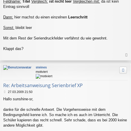
Feldname:
Titel
Vergleich:
ist nicht leer
Vergleichen mit:
da ist kein
Eintrag sinnvoll
Dann:
hier machst du einen einzelnen
Leerschritt
Sonst:
bleibt leer
Mit dem Rest der Seriendruckfelder verfährst du wie gewohnt.
Klappt das?
a
c
steines
h
motiviert
o
b
e
Re: Arbeitsanweisung Serienbrief XP
n
B
27.03.2009 21:50
e
Hallo sunshine-sr,
i
t
r
danke für die schnelle Antwort. Die Vorgehensweise mit dem
a
Bedingungsfeld kenne ich. So mache ich es auch im Unterricht. Die
g
Schüler kapieren das recht schnell. Sehr schade, dass es bei 2000 keine
andere Möglichkeit gibt.