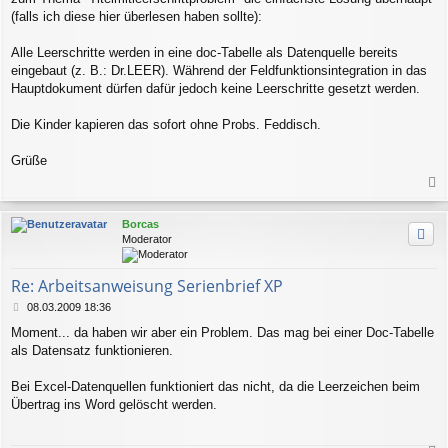
a
(falls ich diese hier überlesen haben sollte):
g
Alle Leerschritte werden in eine doc-Tabelle als Datenquelle bereits
eingebaut (z. B.: Dr.LEER). Während der Feldfunktionsintegration in das
Hauptdokument dürfen dafür jedoch keine Leerschritte gesetzt werden.
Die Kinder kapieren das sofort ohne Probs. Feddisch.
Grüße
a
c
Borcas
h
Moderator
o
b
e
Re: Arbeitsanweisung Serienbrief XP
n
B
08.03.2009 18:36
e
Moment... da haben wir aber ein Problem. Das mag bei einer Doc-Tabelle
i
als Datensatz funktionieren.
t
r
a
Bei Excel-Datenquellen funktioniert das nicht, da die Leerzeichen beim
g
Übertrag ins Word gelöscht werden.