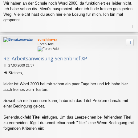
Wir haben an der Schule noch Word 2000, da funktioniert es leider nicht.
Ich habe schon div. Menüs ausprobiert, aber ich finde keinen geeigneten
Weg. Vielleicht hast du auch hier eine Lösung für mich. Ich bin mal
gespannt.
a
c
sunshine-sr
h
Foren-Adel
o
b
e
Re: Arbeitsanweisung Serienbrief XP
n
B
27.03.2009 21:37
e
Hi Steines,
i
t
r
leider ist Word 2000 bei mir schon ein paar Tage her und ich habe hier
a
auch keines zum Testen.
g
Soweit ich mich erinnern kann, habe ich das Titel-Problem damals mit
einer Bedingung gelöst.
Seriendruckfeld
Titel
einfügen. Um das Leerzeichen bei fehlendem Titel
zu vermeiden, fügst du unmittelbar nach "Titel" eine Wenn-Bedingung mit
folgenden Kriterien ein: