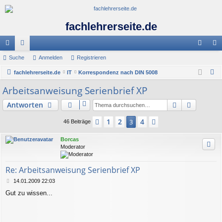
fachlehrerseite.de
ch
Suche
or
Anmelden
Registrieren
n
eg
S
ne
fachlehrerseite.de
en
IT
Korrespondenz nach DIN 5008
m
ist
u
Arbeitsanweisung Serienbrief XP
llz
el
rie
c
ug
de
re
Suche
Erweiter
Antworten
h
e
riff
n
n
1
2
4
Vorherige
3
Nächste
46 Beiträge
Borcas
Moderator
Re: Arbeitsanweisung Serienbrief XP
B
14.01.2009 22:03
e
Gut zu wissen...
i
t
r
a