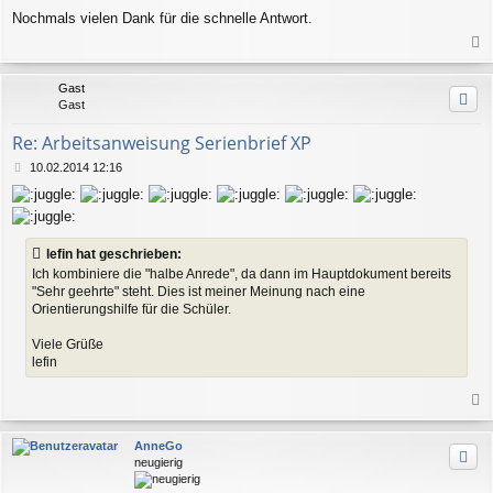
Nochmals vielen Dank für die schnelle Antwort.
a
c
Gast
h
Gast
o
b
Re: Arbeitsanweisung Serienbrief XP
e
n
B
10.02.2014 12:16
e
i
t
r
a
lefin hat geschrieben:
g
Ich kombiniere die "halbe Anrede", da dann im Hauptdokument bereits
"Sehr geehrte" steht. Dies ist meiner Meinung nach eine
Orientierungshilfe für die Schüler.
Viele Grüße
lefin
a
c
AnneGo
h
neugierig
o
b