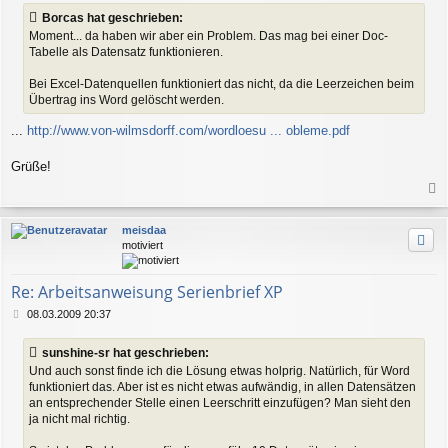
i
Borcas hat geschrieben:
t
Moment... da haben wir aber ein Problem. Das mag bei einer Doc-
r
Tabelle als Datensatz funktionieren.
a
g
Bei Excel-Datenquellen funktioniert das nicht, da die Leerzeichen beim
Übertrag ins Word gelöscht werden.
...
http://www.von-wilmsdorff.com/wordloesu ... obleme.pdf
Grüße!
a
c
meisdaa
h
motiviert
o
b
e
Re: Arbeitsanweisung Serienbrief XP
n
B
08.03.2009 20:37
e
i
sunshine-sr hat geschrieben:
t
Und auch sonst finde ich die Lösung etwas holprig. Natürlich, für Word
r
funktioniert das. Aber ist es nicht etwas aufwändig, in allen Datensätzen
a
an entsprechender Stelle einen Leerschritt einzufügen? Man sieht den
g
ja nicht mal richtig.