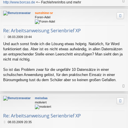
http://www.borcas.de
<-- Fachlehrerinfos und mehr
a
c
sunshine-sr
h
Foren-Adel
o
b
e
Re: Arbeitsanweisung Serienbrief XP
n
B
08.03.2009 19:44
e
Und auch sonst finde ich die Lösung etwas holprig. Natürlich, für Word
i
funktioniert das. Aber ist es nicht etwas aufwändig, in allen Datensätzen
t
r
an entsprechender Stelle einen Leerschritt einzufügen? Man sieht den ja
a
nicht mal richtig.
g
So ist das Problem zwar für die ungefähr 10 Datensätze in einer
schulischen Anwendung gelöst, für den praktischen Einsatz in einer
Büroumgebung tust du dem Schüler aber so keinen großen Gefallen.
a
c
meisdaa
h
motiviert
o
b
e
Re: Arbeitsanweisung Serienbrief XP
n
B
08.03.2009 20:35
e