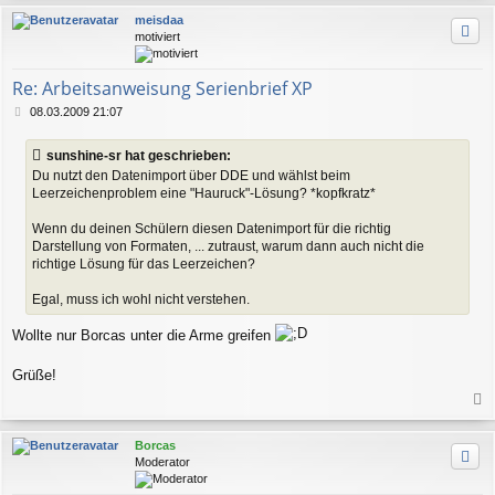
c
meisdaa
h
motiviert
o
b
e
Re: Arbeitsanweisung Serienbrief XP
n
B
08.03.2009 21:07
e
i
sunshine-sr hat geschrieben:
t
Du nutzt den Datenimport über DDE und wählst beim
r
Leerzeichenproblem eine "Hauruck"-Lösung? *kopfkratz*
a
g
Wenn du deinen Schülern diesen Datenimport für die richtig
Darstellung von Formaten, ... zutraust, warum dann auch nicht die
richtige Lösung für das Leerzeichen?
Egal, muss ich wohl nicht verstehen.
Wollte nur Borcas unter die Arme greifen
Grüße!
a
c
Borcas
h
Moderator
o
b