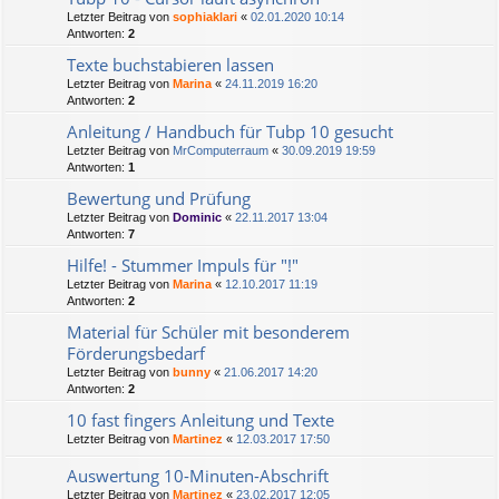
Letzter Beitrag von
sophiaklari
«
02.01.2020 10:14
Antworten:
2
Texte buchstabieren lassen
Letzter Beitrag von
Marina
«
24.11.2019 16:20
Antworten:
2
Anleitung / Handbuch für Tubp 10 gesucht
Letzter Beitrag von
MrComputerraum
«
30.09.2019 19:59
Antworten:
1
Bewertung und Prüfung
Letzter Beitrag von
Dominic
«
22.11.2017 13:04
Antworten:
7
Hilfe! - Stummer Impuls für "!"
Letzter Beitrag von
Marina
«
12.10.2017 11:19
Antworten:
2
Material für Schüler mit besonderem
Förderungsbedarf
Letzter Beitrag von
bunny
«
21.06.2017 14:20
Antworten:
2
10 fast fingers Anleitung und Texte
Letzter Beitrag von
Martinez
«
12.03.2017 17:50
Auswertung 10-Minuten-Abschrift
Letzter Beitrag von
Martinez
«
23.02.2017 12:05