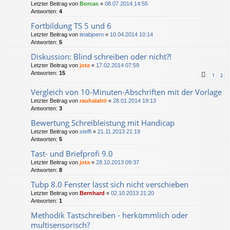
Letzter Beitrag von
Borcas
«
08.07.2014 14:55
Antworten:
4
Fortbildung TS 5 und 6
Letzter Beitrag von
tinabjoern
«
10.04.2014 10:14
Antworten:
5
Diskussion: Blind schreiben oder nicht?!
Letzter Beitrag von
jota
«
17.02.2014 07:59
Antworten:
15
1
2
Vergleich von 10-Minuten-Abschriften mit der Vorlage
Letzter Beitrag von
rauhalahti
«
28.01.2014 19:13
Antworten:
3
Bewertung Schreibleistung mit Handicap
Letzter Beitrag von
steffi
«
21.11.2013 21:19
Antworten:
5
Tast- und Briefprofi 9.0
Letzter Beitrag von
jota
«
28.10.2013 09:37
Antworten:
8
Tubp 8.0 Fenster lässt sich nicht verschieben
Letzter Beitrag von
Bernhard
«
02.10.2013 21:20
Antworten:
1
Methodik Tastschreiben - herkömmlich oder
multisensorisch?