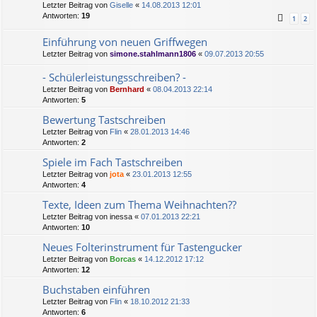
Letzter Beitrag von
Giselle
«
14.08.2013 12:01
Antworten:
19
1
2
Einführung von neuen Griffwegen
Letzter Beitrag von
simone.stahlmann1806
«
09.07.2013 20:55
- Schülerleistungsschreiben? -
Letzter Beitrag von
Bernhard
«
08.04.2013 22:14
Antworten:
5
Bewertung Tastschreiben
Letzter Beitrag von
Flin
«
28.01.2013 14:46
Antworten:
2
Spiele im Fach Tastschreiben
Letzter Beitrag von
jota
«
23.01.2013 12:55
Antworten:
4
Texte, Ideen zum Thema Weihnachten??
Letzter Beitrag von
inessa
«
07.01.2013 22:21
Antworten:
10
Neues Folterinstrument für Tastengucker
Letzter Beitrag von
Borcas
«
14.12.2012 17:12
Antworten:
12
Buchstaben einführen
Letzter Beitrag von
Flin
«
18.10.2012 21:33
Antworten:
6