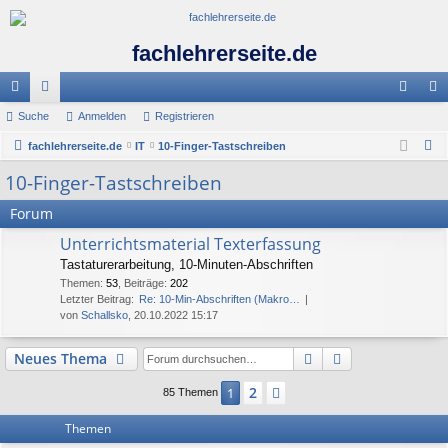
fachlehrerseite.de
ch
Suche
or
Anmelden
Registrieren
n
eg
S
ne
fachlehrerseite.de
en
IT
10-Finger-Tastschreiben
m
ist
u
10-Finger-Tastschreiben
llz
el
rie
c
ug
de
re
Forum
h
e
riff
n
n
Unterrichtsmaterial Texterfassung
Tastaturerarbeitung, 10-Minuten-Abschriften
Themen
:
53
,
Beiträge
:
202
Letzter Beitrag:
Re: 10-Min-Abschriften (Makro…
von
Schallsko
, 20.10.2022 15:17
Suche
Erweiterte Suc
Neues Thema
2
1
Nächste
85 Themen
Themen