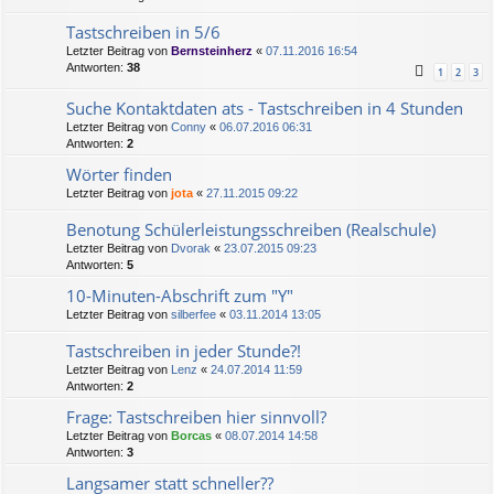
Tastschreiben in 5/6
Letzter Beitrag von
Bernsteinherz
«
07.11.2016 16:54
Antworten:
38
1
2
3
Suche Kontaktdaten ats - Tastschreiben in 4 Stunden
Letzter Beitrag von
Conny
«
06.07.2016 06:31
Antworten:
2
Wörter finden
Letzter Beitrag von
jota
«
27.11.2015 09:22
Benotung Schülerleistungsschreiben (Realschule)
Letzter Beitrag von
Dvorak
«
23.07.2015 09:23
Antworten:
5
10-Minuten-Abschrift zum "Y"
Letzter Beitrag von
silberfee
«
03.11.2014 13:05
Tastschreiben in jeder Stunde?!
Letzter Beitrag von
Lenz
«
24.07.2014 11:59
Antworten:
2
Frage: Tastschreiben hier sinnvoll?
Letzter Beitrag von
Borcas
«
08.07.2014 14:58
Antworten:
3
Langsamer statt schneller??