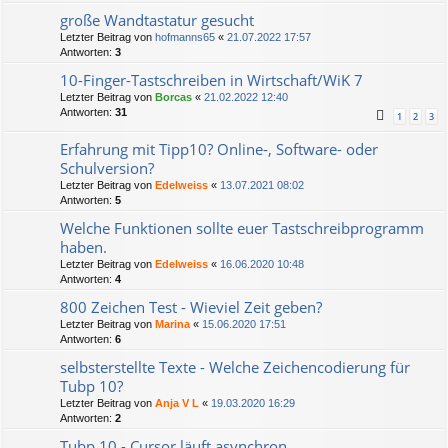
große Wandtastatur gesucht
Letzter Beitrag von
hofmanns65
«
21.07.2022 17:57
Antworten:
3
10-Finger-Tastschreiben in Wirtschaft/WiK 7
Letzter Beitrag von
Borcas
«
21.02.2022 12:40
Antworten:
31
1
2
3
Erfahrung mit Tipp10? Online-, Software- oder
Schulversion?
Letzter Beitrag von
Edelweiss
«
13.07.2021 08:02
Antworten:
5
Welche Funktionen sollte euer Tastschreibprogramm
haben.
Letzter Beitrag von
Edelweiss
«
16.06.2020 10:48
Antworten:
4
800 Zeichen Test - Wieviel Zeit geben?
Letzter Beitrag von
Marina
«
15.06.2020 17:51
Antworten:
6
selbsterstellte Texte - Welche Zeichencodierung für
Tubp 10?
Letzter Beitrag von
Anja V L
«
19.03.2020 16:29
Antworten:
2
Tubp 10 - Cursor läuft asynchron