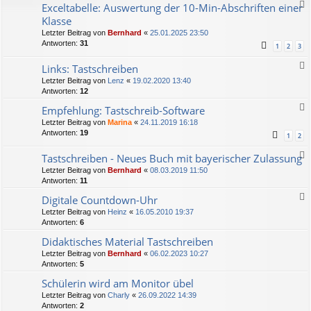
Exceltabelle: Auswertung der 10-Min-Abschriften einer
Klasse
Letzter Beitrag von
Bernhard
«
25.01.2025 23:50
Antworten:
31
1
2
3
Links: Tastschreiben
Letzter Beitrag von
Lenz
«
19.02.2020 13:40
Antworten:
12
Empfehlung: Tastschreib-Software
Letzter Beitrag von
Marina
«
24.11.2019 16:18
Antworten:
19
1
2
Tastschreiben - Neues Buch mit bayerischer Zulassung
Letzter Beitrag von
Bernhard
«
08.03.2019 11:50
Antworten:
11
Digitale Countdown-Uhr
Letzter Beitrag von
Heinz
«
16.05.2010 19:37
Antworten:
6
Didaktisches Material Tastschreiben
Letzter Beitrag von
Bernhard
«
06.02.2023 10:27
Antworten:
5
Schülerin wird am Monitor übel
Letzter Beitrag von
Charly
«
26.09.2022 14:39
Antworten:
2