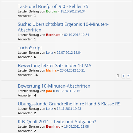
Tast- und Briefprofi 9.0 - Fehler 75
Letzter Beitrag von
Borcas
«
15.10.2012 20:34
Antworten:
1
Suche: Übersichtsblatt Ergebnis 10-Minuten-
Abschriften
Letzter Beitrag von
Bernhard
«
02.10.2012 12:34
Antworten:
1
TurboSkript
Letzter Beitrag von
Lenz
«
29.07.2012 18:04
Antworten:
6
Bewertung letzter Satz in der 10 MA
Letzter Beitrag von
Marina
«
23.04.2012 10:21
Antworten:
16
1
2
Bewertung 10-Minuten-Abschriften
Letzter Beitrag von
jota
«
19.12.2011 17:16
Antworten:
4
Übungsstunde Grundreihe lin-re Hand 5 Klasse RS
Letzter Beitrag von
Lenz
«
14.11.2011 10:23
Antworten:
2
KtB-Quali 2011 - Texte und Aufgaben?
Letzter Beitrag von
Bernhard
«
18.05.2011 21:08
Antworten:
2