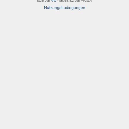
Style von
Arty
- phpBB 3.2 von MrGaby
Nutzungsbedingungen