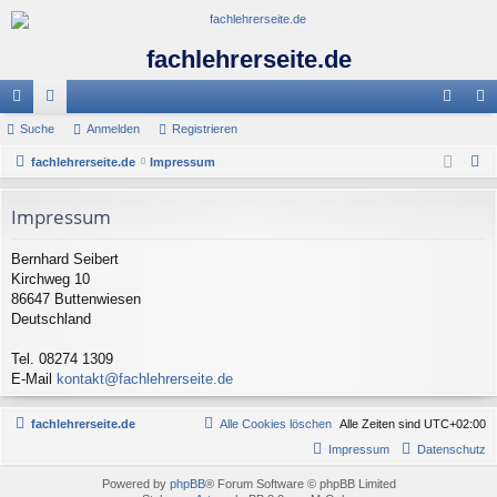
fachlehrerseite.de
ch
Suche
or
Anmelden
Registrieren
n
eg
S
ne
fachlehrerseite.de
en
Impressum
m
ist
u
llz
el
rie
c
Impressum
ug
de
re
h
Bernhard Seibert
e
riff
n
n
Kirchweg 10
86647 Buttenwiesen
Deutschland
Tel. 08274 1309
E-Mail
kontakt@fachlehrerseite.de
fachlehrerseite.de
Alle Cookies löschen
Alle Zeiten sind
UTC+02:00
Impressum
Datenschutz
Powered by
phpBB
® Forum Software © phpBB Limited