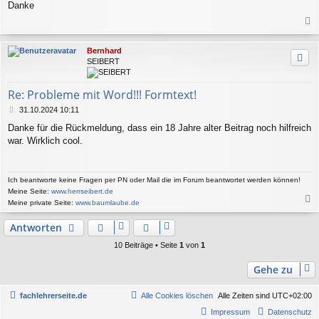
Danke
a
c
Bernhard
h
SEIBERT
o
b
e
Re: Probleme mit Word!!! Formtext!
n
B
31.10.2024 10:11
e
Danke für die Rückmeldung, dass ein 18 Jahre alter Beitrag noch hilfreich
i
war. Wirklich cool.
t
r
a
g
Ich beantworte keine Fragen per PN oder Mail die im Forum beantwortet werden können!
Meine Seite:
www.herrseibert.de
Meine private Seite:
www.baumlaube.de
a
c
Antworten
h
o
10 Beiträge • Seite
1
von
1
b
e
Gehe zu
n
fachlehrerseite.de
Alle Cookies löschen
Alle Zeiten sind
UTC+02:00
Impressum
Datenschutz