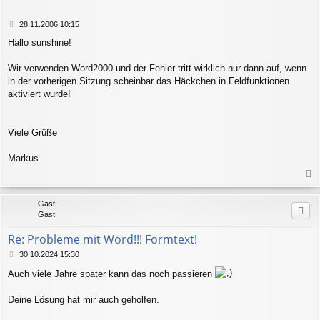
e
n
B
28.11.2006 10:15
e
Hallo sunshine!
i
t
r
Wir verwenden Word2000 und der Fehler tritt wirklich nur dann auf, wenn
a
in der vorherigen Sitzung scheinbar das Häckchen in Feldfunktionen
g
aktiviert wurde!
Viele Grüße
Markus
a
c
Gast
h
Gast
o
b
Re: Probleme mit Word!!! Formtext!
e
n
B
30.10.2024 15:30
e
Auch viele Jahre später kann das noch passieren
i
t
r
Deine Lösung hat mir auch geholfen.
a
g