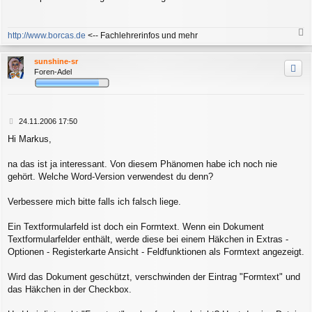
r
a
g
http://www.borcas.de
<-- Fachlehrerinfos und mehr
a
c
sunshine-sr
h
Foren-Adel
o
b
e
n
B
24.11.2006 17:50
e
Hi Markus,
i
t
r
na das ist ja interessant. Von diesem Phänomen habe ich noch nie
a
gehört. Welche Word-Version verwendest du denn?
g
Verbessere mich bitte falls ich falsch liege.
Ein Textformularfeld ist doch ein Formtext. Wenn ein Dokument
Textformularfelder enthält, werde diese bei einem Häkchen in Extras -
Optionen - Registerkarte Ansicht - Feldfunktionen als Formtext angezeigt.
Wird das Dokument geschützt, verschwinden der Eintrag "Formtext" und
das Häkchen in der Checkbox.