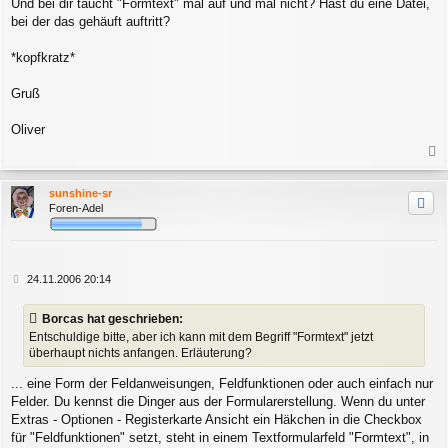
Und bei dir taucht "Formtext" mal auf und mal nicht? Hast du eine Datei,
bei der das gehäuft auftritt?
*kopfkratz*
Gruß
Oliver
a
c
sunshine-sr
h
Foren-Adel
o
b
e
n
B
24.11.2006 20:14
e
i
Borcas hat geschrieben:
t
Entschuldige bitte, aber ich kann mit dem Begriff "Formtext" jetzt
r
überhaupt nichts anfangen. Erläuterung?
a
g
... eine Form der Feldanweisungen, Feldfunktionen oder auch einfach nur
Felder. Du kennst die Dinger aus der Formularerstellung. Wenn du unter
Extras - Optionen - Registerkarte Ansicht ein Häkchen in die Checkbox
für "Feldfunktionen" setzt, steht in einem Textformularfeld "Formtext", in