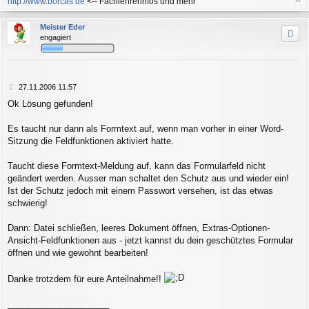
http://www.borcas.de
<-- Fachlehrerinfos und mehr
a
c
Meister Eder
h
engagiert
o
b
e
n
B
27.11.2006 11:57
e
Ok Lösung gefunden!
i
t
r
Es taucht nur dann als Formtext auf, wenn man vorher in einer Word-
a
Sitzung die Feldfunktionen aktiviert hatte.
g
Taucht diese Formtext-Meldung auf, kann das Formularfeld nicht
geändert werden. Ausser man schaltet den Schutz aus und wieder ein!
Ist der Schutz jedoch mit einem Passwort versehen, ist das etwas
schwierig!
Dann: Datei schließen, leeres Dokument öffnen, Extras-Optionen-
Ansicht-Feldfunktionen aus - jetzt kannst du dein geschütztes Formular
öffnen und wie gewohnt bearbeiten!
Danke trotzdem für eure Anteilnahme!!
_____________________