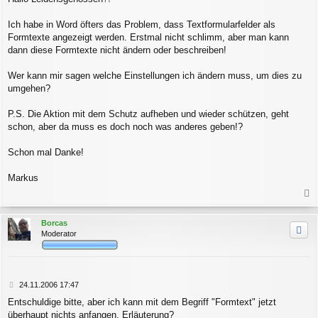
i
t
r
Ich habe in Word öfters das Problem, dass Textformularfelder als
a
Formtexte angezeigt werden. Erstmal nicht schlimm, aber man kann
g
dann diese Formtexte nicht ändern oder beschreiben!
Wer kann mir sagen welche Einstellungen ich ändern muss, um dies zu
umgehen?
P.S. Die Aktion mit dem Schutz aufheben und wieder schützen, geht
schon, aber da muss es doch noch was anderes geben!?
Schon mal Danke!
Markus
a
c
Borcas
h
Moderator
o
b
e
n
B
24.11.2006 17:47
e
Entschuldige bitte, aber ich kann mit dem Begriff "Formtext" jetzt
i
überhaupt nichts anfangen. Erläuterung?
t