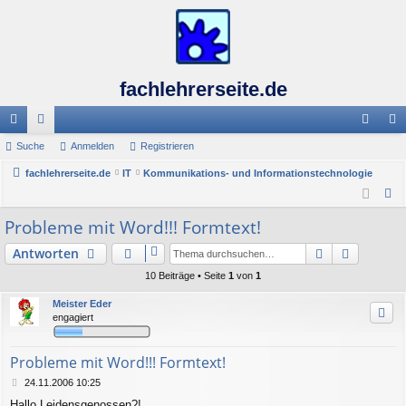
fachlehrerseite.de
ch
Suche
or
Anmelden
Registrieren
n
eg
ne
fachlehrerseite.de
en
IT
Kommunikations- und Informationstechnologie
m
ist
S
llz
el
rie
u
Probleme mit Word!!! Formtext!
ug
de
re
c
Suche
Erweiter
Antworten
h
riff
n
n
e
10 Beiträge • Seite
1
von
1
Meister Eder
engagiert
Probleme mit Word!!! Formtext!
B
24.11.2006 10:25
e
Hallo Leidensgenossen?!