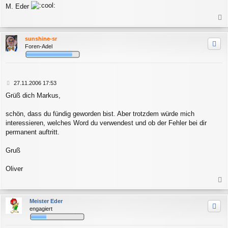
M. Eder
a
c
sunshine-sr
h
Foren-Adel
o
b
e
n
B
27.11.2006 17:53
e
Grüß dich Markus,
i
t
r
schön, dass du fündig geworden bist. Aber trotzdem würde mich
a
interessieren, welches Word du verwendest und ob der Fehler bei dir
g
permanent auftritt.
Gruß
Oliver
a
c
Meister Eder
h
engagiert
o
b