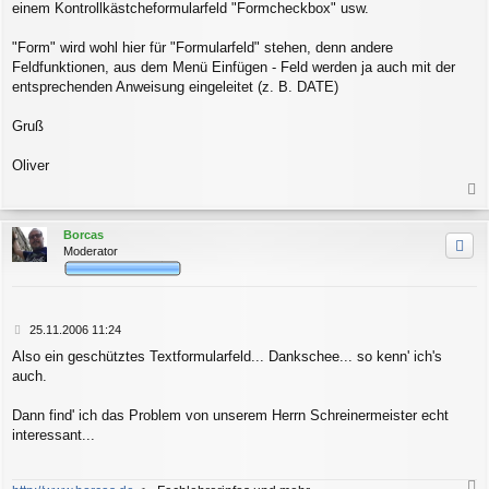
einem Kontrollkästcheformularfeld "Formcheckbox" usw.
"Form" wird wohl hier für "Formularfeld" stehen, denn andere
Feldfunktionen, aus dem Menü Einfügen - Feld werden ja auch mit der
entsprechenden Anweisung eingeleitet (z. B. DATE)
Gruß
Oliver
a
c
Borcas
h
Moderator
o
b
e
n
B
25.11.2006 11:24
e
Also ein geschütztes Textformularfeld... Dankschee... so kenn' ich's
i
auch.
t
r
a
Dann find' ich das Problem von unserem Herrn Schreinermeister echt
g
interessant...