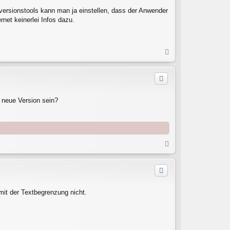
versionstools kann man ja einstellen, dass der Anwender
net keinerlei Infos dazu.
N
a
c
h
o
b
v neue Version sein?
e
n
N
a
c
h
o
b
 mit der Textbegrenzung nicht.
e
n