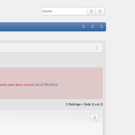
Suche
Erweiterte Suc
S
FA
n
eg
Q
m
ist
el
rie
de
re
n
n
erial unter diese Lizenz!
ALLE REGELN
5 Beiträge • Seite
1
von
1