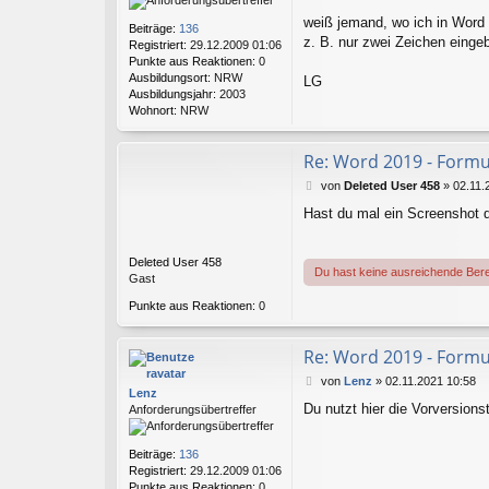
t
r
weiß jemand, wo ich in Word 
Beiträge:
136
a
z. B. nur zwei Zeichen eingeb
Registriert:
29.12.2009 01:06
g
Punkte aus Reaktionen:
0
Ausbildungsort:
NRW
LG
Ausbildungsjahr:
2003
Wohnort:
NRW
Re: Word 2019 - Formu
B
von
Deleted User 458
»
02.11.
e
Hast du mal ein Screenshot d
i
t
r
Deleted User 458
a
Du hast keine ausreichende Bere
Gast
g
Punkte aus Reaktionen:
0
Re: Word 2019 - Formu
B
von
Lenz
»
02.11.2021 10:58
Lenz
e
Du nutzt hier die Vorversions
Anforderungsübertreffer
i
t
r
Beiträge:
136
a
Registriert:
29.12.2009 01:06
g
Punkte aus Reaktionen:
0