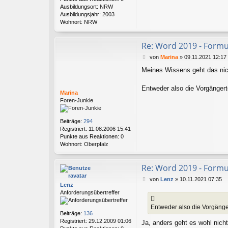
Ausbildungsort:
NRW
Ausbildungsjahr:
2003
Wohnort:
NRW
Re: Word 2019 - Formu
B
von
Marina
»
09.11.2021 12:17
e
Meines Wissens geht das nich
i
t
r
Entweder also die Vorgängert
Marina
a
Foren-Junkie
g
Beiträge:
294
Registriert:
11.08.2006 15:41
Punkte aus Reaktionen:
0
Wohnort:
Oberpfalz
Re: Word 2019 - Formu
B
von
Lenz
»
10.11.2021 07:35
Lenz
e
Anforderungsübertreffer
i
t
Entweder also die Vorgänger
r
Beiträge:
136
a
Registriert:
29.12.2009 01:06
Ja, anders geht es wohl nicht
g