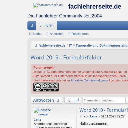
fachlehrerseite.de
Die Fachlehrer-Community seit 2004
Foren
ch
Suche
Anmelden
Registrieren
ne
fachlehrerseite.de
IT
Typografie und Dokumentgestalt
llz
Word 2019 - Formularfelder
ug
Forumsregeln
riff
In dieser Tauschbörse können nur angemeldete Benutzer tauschen.
Bitte sortiert euer Unterrichtsmaterial in die fachspezifischen Foren.
Die Inhalte sind unter einer
Creative Commons-Lizenz
lizenziert sow
Antworten
Word 2019 - Formularf
B
von
Lenz
»
01.11.2021 22:27
Lenz
e
Hallo zusammen,
Anforderungsübertreffer
i