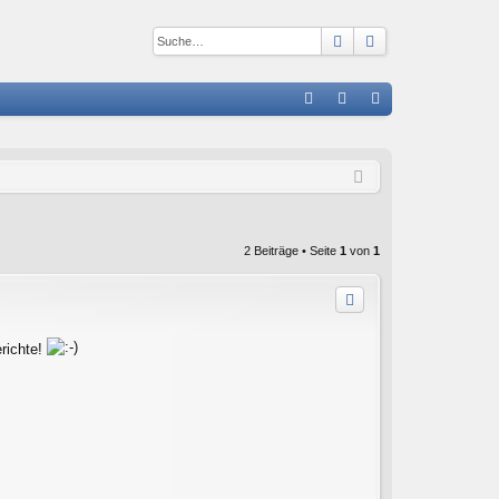
Suche
Erweiterte Suc
S
FA
n
eg
Q
m
ist
el
rie
de
re
2 Beiträge • Seite
1
von
1
n
n
richte!