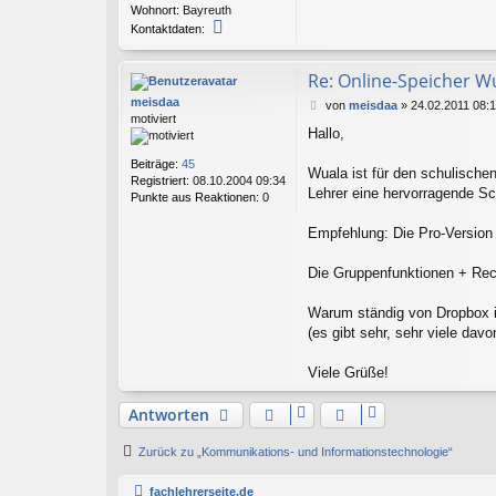
Wohnort:
Bayreuth
K
Kontaktdaten:
o
n
t
Re: Online-Speicher W
a
meisdaa
B
von
meisdaa
»
24.02.2011 08:
k
motiviert
e
t
Hallo,
i
d
t
a
Beiträge:
45
r
Wuala ist für den schulischen
t
Registriert:
08.10.2004 09:34
a
Lehrer eine hervorragende Sc
e
Punkte aus Reaktionen:
0
g
n
v
Empfehlung: Die Pro-Version s
o
n
Die Gruppenfunktionen + Recht
H
E
D
Warum ständig von Dropbox i
A
(es gibt sehr, sehr viele dav
B
T
Viele Grüße!
Antworten
Zurück zu „Kommunikations- und Informationstechnologie“
fachlehrerseite.de