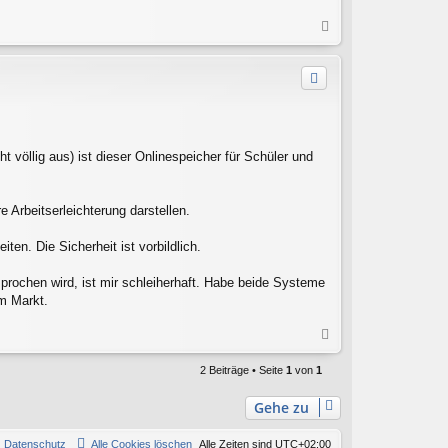
N
a
c
h
o
b
e
n
t völlig aus) ist dieser Onlinespeicher für Schüler und
 Arbeitserleichterung darstellen.
en. Die Sicherheit ist vorbildlich.
ochen wird, ist mir schleiherhaft. Habe beide Systeme
em Markt.
N
a
c
2 Beiträge • Seite
1
von
1
h
o
Gehe zu
b
e
Datenschutz
Alle Cookies löschen
Alle Zeiten sind
UTC+02:00
n