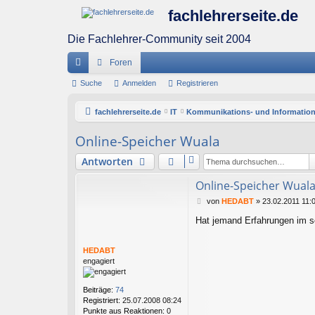
fachlehrerseite.de
Die Fachlehrer-Community seit 2004
Foren
ch
Suche
Anmelden
Registrieren
ne
fachlehrerseite.de
IT
Kommunikations- und Information
llz
Online-Speicher Wuala
ug
Antworten
riff
Online-Speicher Wual
B
von
HEDABT
»
23.02.2011 11:
e
Hat jemand Erfahrungen im s
i
t
r
HEDABT
a
engagiert
g
Beiträge:
74
Registriert:
25.07.2008 08:24
Punkte aus Reaktionen:
0