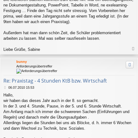
ne Dokumentgestaltung, PowerPoint, Tabelle in Word, ne exelearning-
Festigung ... Finde den Tag nicht sehr stressig. Vom Vorbereiten her
prima, weil dann eine Jahrgangsstufe an einem Tag erledigt ist. (In der
9ten haben wir auch einen Praxistag).
Außerdem hat man dann schön Zeit, die Schüler problemorientiert
arbeiten zu lassen. Mal was selber rausfieseln lassen.
Liebe Grüße, Sabine
a
c
bunny
h
Anforderungsübertreffer
o
b
e
Re: Praxistag - 4 Stunden KtB bzw. Wirtschaft
n
B
06.07.2010 15:53
e
Hallo,
i
wir haben das dieses Jahr auch in der 8. so gemacht.
t
r
In der 3. und 4. Stunde, Pause, in der 5. und 6. Stunde Wirtschaft.
a
Am Anfang mach ich immer die schwereren Sachen (Einführungen und
g
Regeln) und danach mehr die Übungsaufgaben .
Allerdings liegen die Stunden bei uns als Blöcke, d. h. immer 6 Wochen
und dann Wechsel zu Technik, bzw. Soziales.