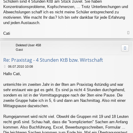
Schülern sind 4 Stunden KtB am Stück zuviel. Sie haben
g
Konzentrationsprobleme, Kopfschmerzen, ... Trotz Unterbrechungen und
Abwechslungen schaff ich es nicht meine Schüler entsprechend zu
motivieren. Wie macht Ihr das? Ich bin sehr dankbar für jede Erfahrung
und jeden Austausch.
Cati
a
c
Deleted User 458
h
Gast
o
b
Re: Praxistag - 4 Stunden KtB bzw. Wirtschaft
e
n
B
06.07.2010 10:08
e
Hallo Cati,
i
t
r
unterrichte im zweiten Jahr in der 8ten am Praxistag 4stündig und war
a
sehr erstaunt wie gut es geht. Es sind ja nicht 4 Stunden durchgehend,
g
sondern es ist in der Vormittagsgruppe nach der 3ten eine Pause. Die
zweite Gruppe habe ich in 5, 6 und dann am Nachmittag. Also mit einer
Mittagspause dazwischen.
Rumgejammert wird nicht viel. Obwohl die Gruppen mit 19 und 18 Leuten
recht groß sind. Schau halt, dass die "komplizierten" Sachen am Anfang
kommen. Also Buchführung, Excel, Bewerbungsschreiben, Formular ...
Die leichteren Sachen kommen zum Ende hin. Mal ein Übertragungstext,