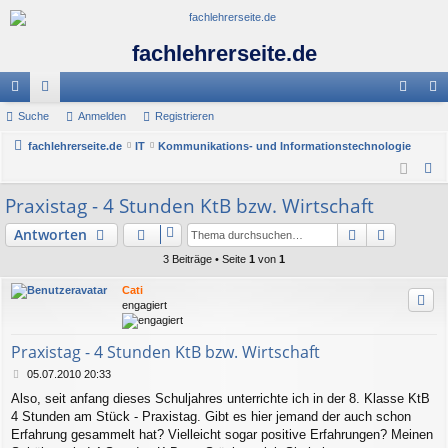
fachlehrerseite.de
ch
Suche
or
Anmelden
Registrieren
n
eg
ne
fachlehrerseite.de
en
IT
Kommunikations- und Informationstechnologie
m
ist
S
llz
el
rie
u
Praxistag - 4 Stunden KtB bzw. Wirtschaft
ug
de
re
c
Suche
Erweiter
Antworten
h
riff
n
n
e
3 Beiträge • Seite
1
von
1
Cati
engagiert
Praxistag - 4 Stunden KtB bzw. Wirtschaft
B
05.07.2010 20:33
e
Also, seit anfang dieses Schuljahres unterrichte ich in der 8. Klasse KtB
i
4 Stunden am Stück - Praxistag. Gibt es hier jemand der auch schon
t
r
Erfahrung gesammelt hat? Vielleicht sogar positive Erfahrungen? Meinen
a