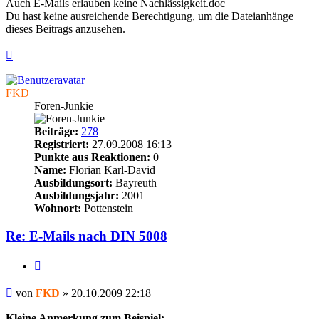
Auch E-Mails erlauben keine Nachlässigkeit.doc
Du hast keine ausreichende Berechtigung, um die Dateianhänge
dieses Beitrags anzusehen.
Nach
oben
FKD
Foren-Junkie
Beiträge:
278
Registriert:
27.09.2008 16:13
Punkte aus Reaktionen:
0
Name:
Florian Karl-David
Ausbildungsort:
Bayreuth
Ausbildungsjahr:
2001
Wohnort:
Pottenstein
Re: E-Mails nach DIN 5008
Zitieren
Beitrag
von
FKD
»
20.10.2009 22:18
Kleine Anmerkung zum Beispiel: