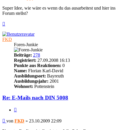
Super Idee, wie wäre es wenn du das ausarbeitest und hier ins
Forum stellst?
Nach
oben
FKD
Foren-Junkie
Beiträge:
278
Registriert:
27.09.2008 16:13
Punkte aus Reaktionen:
0
Name:
Florian Karl-David
Ausbildungsort:
Bayreuth
Ausbildungsjahr:
2001
Wohnort:
Pottenstein
Re: E-Mails nach DIN 5008
Zitieren
Beitrag
von
FKD
»
23.10.2009 22:09