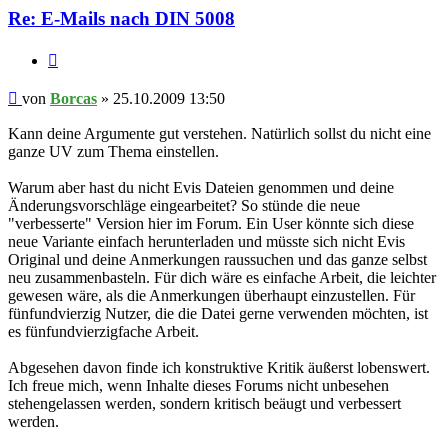
Re: E-Mails nach DIN 5008
Zitieren
Beitrag
von
Borcas
»
25.10.2009 13:50
Kann deine Argumente gut verstehen. Natürlich sollst du nicht eine
ganze UV zum Thema einstellen.
Warum aber hast du nicht Evis Dateien genommen und deine
Änderungsvorschläge eingearbeitet? So stünde die neue
"verbesserte" Version hier im Forum. Ein User könnte sich diese
neue Variante einfach herunterladen und müsste sich nicht Evis
Original und deine Anmerkungen raussuchen und das ganze selbst
neu zusammenbasteln. Für dich wäre es einfache Arbeit, die leichter
gewesen wäre, als die Anmerkungen überhaupt einzustellen. Für
fünfundvierzig Nutzer, die die Datei gerne verwenden möchten, ist
es fünfundvierzigfache Arbeit.
Abgesehen davon finde ich konstruktive Kritik äußerst lobenswert.
Ich freue mich, wenn Inhalte dieses Forums nicht unbesehen
stehengelassen werden, sondern kritisch beäugt und verbessert
werden.