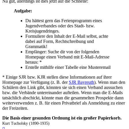
Na gut, allerdings ist dies jetzt auf die Schnelle:
Aufgabe:
Du hättest gern das Ferienprogramm eines
Jugendverbandes oder des Stadt- bzw.
Kreisjugendringes.
Formuliere den Inhalt der E-Mail selbst, achte
dabei auf Form, Rechtschreibung und
Grammatik!
Empfänger: Suche dir von der folgenden
Homepage einen Verband mit E-Mail-Adresse
heraus: *
Erstelle mithilfe einer Tabelle eine Musteremail
* Einige SJR bzw. KJR stellen diese Informationen auf ihrer
Homepage zur Verfügung (z. B. der
SJR Bayreuth
). Wenn man den
Schülern den Link gibt, könnten sie sich einen Verband aussuchen
bzw. die Verbände untereinander aufteilen. Wenn man die E-Mails
tatsächlich abschickt, könnte man die gesammelten Prospekte dann
weiterverwenden z. B. für einen Privatbrief als Anmeldung zu einer
der Freizeiten.
Die Basis einer gesunden Ordnung ist ein großer Papierkorb.
Kurt Tucholsky (1890-1935)
Nach