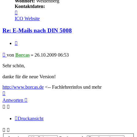
Wohnort:
Weidenberg
Kontaktdaten:
Kontaktdaten
von
ICQ
Website
Borcas
Re: E-Mails nach DIN 5008
Zitieren
Beitrag
von
Borcas
»
26.10.2009 06:53
Sehr schön,
danke für die neue Version!
http://www.borcas.de
<-- Fachlehrerinfos und mehr
Nach
oben
Antworten
Druckansicht