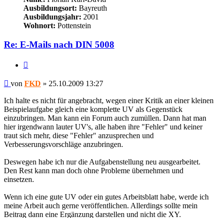
Ausbildungsort:
Bayreuth
Ausbildungsjahr:
2001
Wohnort:
Pottenstein
Re: E-Mails nach DIN 5008
Zitieren
Beitrag
von
FKD
»
25.10.2009 13:27
Ich halte es nicht für angebracht, wegen einer Kritik an einer kleinen
Beispielaufgabe gleich eine komplette UV als Gegenstück
einzubringen. Man kann ein Forum auch zumüllen. Dann hat man
hier irgendwann lauter UV's, alle haben ihre "Fehler" und keiner
traut sich mehr, diese "Fehler" anzusprechen und
Verbesserungsvorschläge anzubringen.
Deswegen habe ich nur die Aufgabenstellung neu ausgearbeitet.
Den Rest kann man doch ohne Probleme übernehmen und
einsetzen.
Wenn ich eine gute UV oder ein gutes Arbeitsblatt habe, werde ich
meine Arbeit auch gerne veröffentlichen. Allerdings sollte mein
Beitrag dann eine Ergänzung darstellen und nicht die XY.