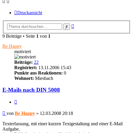
Druckansicht
Erweiterte
Suche
Suche
9 Beiträge • Seite
1
von
1
Be Happy
motiviert
Beiträge:
22
Registriert:
13.11.2006 15:43
Punkte aus Reaktionen:
0
Wohnort:
Miesbach
E-Mails nach DIN 5008
Zitieren
Beitrag
von
Be Happy
»
12.03.2008 20:18
Texterfassung, mit einer kurzen Textgestaltung und einer E-Mail
Aufgabe.