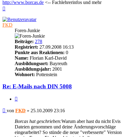
http://www.borcas.de
<-- Fachlehrerinfos und mehr
Nach
oben
FKD
Foren-Junkie
Beiträge:
278
Registriert:
27.09.2008 16:13
Punkte aus Reaktionen:
0
Name:
Florian Karl-David
Ausbildungsort:
Bayreuth
Ausbildungsjahr:
2001
Wohnort:
Pottenstein
Re: E-Mails nach DIN 5008
Zitieren
Beitrag
von
FKD
»
25.10.2009 23:16
Borcas hat geschrieben:
Warum aber hast du nicht Evis
Dateien genommen und deine Änderungsvorschläge
eingearbeitet? So stünde die neue "verbesserte" Version