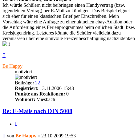
Ich würde Schülern nicht beibringen einen Handyvertrag (bzw.
irgendeinen Vertrag) per E-Mail zu kündigen. Das Beispiel eignet
sich eher für einen klassischen Brief per Einschreiben. Mein
Vorschlag wäre eine Anfrage zu einer aktuellen ebay-Auktion oder
die Anforderung eines Ferienprogrammes beim örtlichen Stadt- bzw.
Kreisjugendring. Letzteres könnte die Schüler vielleicht dazu
veranlassen über eine sinnvolle Freizeitbeschäftigung nachzudenken
Nach
oben
Be Happy
motiviert
Beiträge:
22
Registriert:
13.11.2006 15:43
Punkte aus Reaktionen:
0
Wohnort:
Miesbach
Re: E-Mails nach DIN 5008
Zitieren
Beitrag
von
Be Happy
»
23.10.2009 19:53