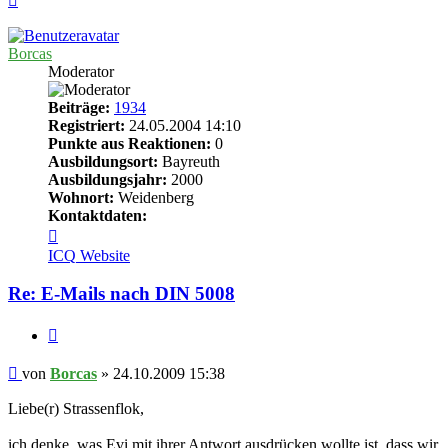
oben
Borcas
Moderator
Beiträge:
1934
Registriert:
24.05.2004 14:10
Punkte aus Reaktionen:
0
Ausbildungsort:
Bayreuth
Ausbildungsjahr:
2000
Wohnort:
Weidenberg
Kontaktdaten:
Kontaktdaten
von
ICQ
Website
Borcas
Re: E-Mails nach DIN 5008
Zitieren
Beitrag
von
Borcas
»
24.10.2009 15:38
Liebe(r) Strassenflok,
ich denke, was Evi mit ihrer Antwort ausdrücken wollte ist, dass wir