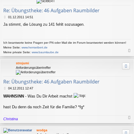
b
e
Re: Übungstheke: 46 Aufgaben Raumbilder
n
B
01.12.2011 14:51
e
Ja stimmt, die Lösung zu 141 fehlt sozusagen.
i
t
r
a
Ich beantworte keine Fragen per PN oder Mail die im Forum beantwortet werden können!
g
Meine Seite:
www.herrseibert.de
Meine private Seite:
www.baumlaube.de
a
c
strojumi
h
Anforderungsübertreffer
o
b
e
Re: Übungstheke: 46 Aufgaben Raumbilder
n
B
04.12.2011 12:47
e
WAHNSINN
- Was Du Dir Arbeit machst
i
t
r
hast Du denn da noch Zeit für die Familie? *fg*
a
g
Christina
a
c
wodga
h