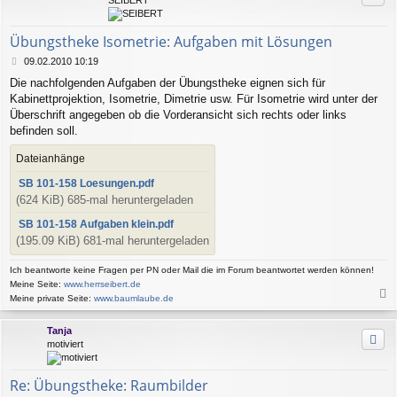
SEIBERT
Übungstheke Isometrie: Aufgaben mit Lösungen
B
09.02.2010 10:19
e
Die nachfolgenden Aufgaben der Übungstheke eignen sich für
i
Kabinettprojektion, Isometrie, Dimetrie usw. Für Isometrie wird unter der
t
r
Überschrift angegeben ob die Vorderansicht sich rechts oder links
a
befinden soll.
g
Dateianhänge
SB 101-158 Loesungen.pdf
(624 KiB) 685-mal heruntergeladen
SB 101-158 Aufgaben klein.pdf
(195.09 KiB) 681-mal heruntergeladen
Ich beantworte keine Fragen per PN oder Mail die im Forum beantwortet werden können!
Meine Seite:
www.herrseibert.de
Meine private Seite:
www.baumlaube.de
a
c
Tanja
h
motiviert
o
b
e
Re: Übungstheke: Raumbilder
n