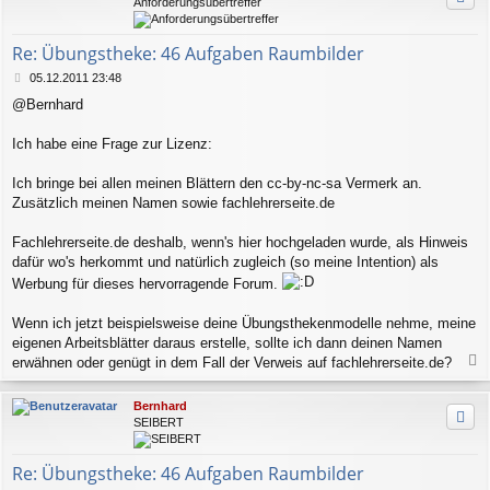
Anforderungsübertreffer
o
b
e
Re: Übungstheke: 46 Aufgaben Raumbilder
n
B
05.12.2011 23:48
e
@Bernhard
i
t
r
Ich habe eine Frage zur Lizenz:
a
g
Ich bringe bei allen meinen Blättern den cc-by-nc-sa Vermerk an.
Zusätzlich meinen Namen sowie fachlehrerseite.de
Fachlehrerseite.de deshalb, wenn's hier hochgeladen wurde, als Hinweis
dafür wo's herkommt und natürlich zugleich (so meine Intention) als
Werbung für dieses hervorragende Forum.
Wenn ich jetzt beispielsweise deine Übungsthekenmodelle nehme, meine
eigenen Arbeitsblätter daraus erstelle, sollte ich dann deinen Namen
erwähnen oder genügt in dem Fall der Verweis auf fachlehrerseite.de?
a
c
Bernhard
h
SEIBERT
o
b
e
Re: Übungstheke: 46 Aufgaben Raumbilder
n