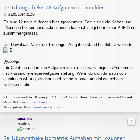
b
e
Re: Übungstheke: 46 Aufgaben Raumbilder
n
B
29.01.2014 21:30
e
Es sind 12 neue Aufgaben hinzugekommen. Damit sich die Karten und
i
Lösungen besser ausdrucken lassen habe ich sie jetzt in einer PDF-Datei
t
r
zusammengefasst.
a
g
Der Download-Zähler der bisherigen Aufgaben stand bei 960 Downloads.
@wodga
Für Carstens und meine Aufgaben gibts jetzt jeweils eigene Unterordner
mit klassischer/neuer Aufgabenstellung. Wenn du dich da also noch
einbringen willst gibts dann auch keine Missverständnisse bei den
Kollegen mehr.
Ich beantworte keine Fragen per PN oder Mail die im Forum beantwortet werden können!
Meine Seite:
www.herrseibert.de
Meine private Seite:
www.baumlaube.de
a
c
Alina1907
h
neugierig
o
b
e
Re: Übungstheke Isometrie: Aufgaben mit Lösungen