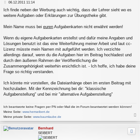
B
06.12.2011 11:14
e
Ich finde neben der Werbung auch wichtig, dass der Lehrer sieht wo es
i
weitere Aufgaben oder Erklärungen zur Übungstheke gibt.
t
r
a
Mein Name muss bei
euren
Aufgabenkarten nicht erwähnt werden!
g
Wenn du eigene Aufgabenkarten erstellst und dafür meine Angaben und
Lösungen benutzt ist das eine Weiterführung meiner Arbeit und laut cc-
Lizenz müsste mein Namen mit aufgeführt werden. Ich verzichte
allerdings darauf, wenn du die Aufgaben hier im Beitrag hochladest und
durch den äußeren Rahmen der Veröffentlichung die
Zusammengehörigkeit weiterhin ersichtlich ist. - Ich hoffe, ich habe deine
Frage so richtig verstanden.
Ich könnte mir vorstellen, die Dateianhänge oben im ersten Beitrag mit
hochzuladen. Mit der Kennzeichnung bei dir: "klassische
Aufgabenstellung" und bei mir "alternative Aufgabenstellung"
Ich beantworte keine Fragen per PN oder Mail die im Forum beantwortet werden können!
Meine Seite:
www.herrseibert.de
Meine private Seite:
www.baumlaube.de
a
c
Bernhard
h
SEIBERT
o