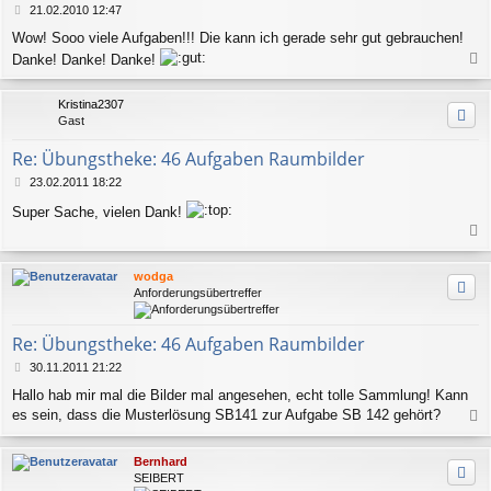
B
21.02.2010 12:47
e
Wow! Sooo viele Aufgaben!!! Die kann ich gerade sehr gut gebrauchen!
i
Danke! Danke! Danke!
t
a
r
a
c
Kristina2307
g
h
Gast
o
b
Re: Übungstheke: 46 Aufgaben Raumbilder
e
n
B
23.02.2011 18:22
e
Super Sache, vielen Dank!
i
t
a
r
a
c
wodga
g
h
Anforderungsübertreffer
o
b
e
Re: Übungstheke: 46 Aufgaben Raumbilder
n
B
30.11.2011 21:22
e
Hallo hab mir mal die Bilder mal angesehen, echt tolle Sammlung! Kann
i
es sein, dass die Musterlösung SB141 zur Aufgabe SB 142 gehört?
t
a
r
a
c
Bernhard
g
h
SEIBERT
o