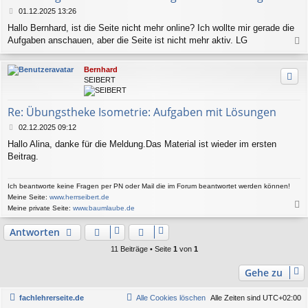
n
B
01.12.2025 13:26
e
Hallo Bernhard, ist die Seite nicht mehr online? Ich wollte mir gerade die
i
Aufgaben anschauen, aber die Seite ist nicht mehr aktiv. LG
t
a
r
a
c
Bernhard
g
h
SEIBERT
o
b
e
Re: Übungstheke Isometrie: Aufgaben mit Lösungen
n
B
02.12.2025 09:12
e
Hallo Alina, danke für die Meldung.Das Material ist wieder im ersten
i
Beitrag.
t
r
a
Ich beantworte keine Fragen per PN oder Mail die im Forum beantwortet werden können!
g
Meine Seite:
www.herrseibert.de
Meine private Seite:
www.baumlaube.de
a
c
Antworten
h
o
11 Beiträge • Seite
1
von
1
b
e
Gehe zu
n
fachlehrerseite.de
Alle Cookies löschen
Alle Zeiten sind
UTC+02:00