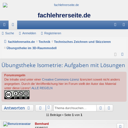
fachlehrerseite.de
ch
Suche
or
Anmelden
Registrieren
n
eg
ne
fachlehrerseite.de
en
Technik
Technisches Zeichnen und Skizzieren
m
ist
Übungstheke im 3D-Raummodell
llz
el
rie
S
ug
de
re
u
Übungstheke Isometrie: Aufgaben mit Lösungen
c
riff
n
n
h
Forumsregeln
Die Inhalte sind unter einer
Creative Commons-Lizenz
lizenziert soweit nicht anders
e
angegeben. Durch die Veröffentlichung hier im Forum stellt der Autor das Material
unter diese Lizenz!
ALLE REGELN
Suche
Erweiter
Antworten
11 Beiträge • Seite
1
von
1
Bernhard