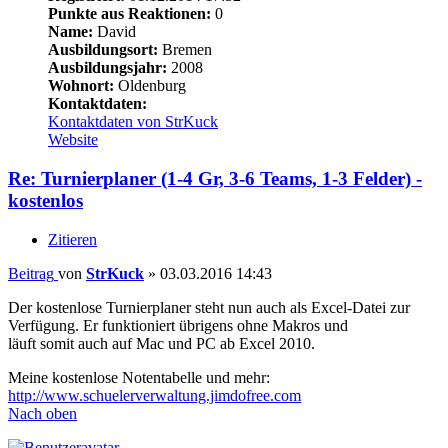
Punkte aus Reaktionen:
0
Name:
David
Ausbildungsort:
Bremen
Ausbildungsjahr:
2008
Wohnort:
Oldenburg
Kontaktdaten:
Kontaktdaten von StrKuck
Website
Re: Turnierplaner (1-4 Gr, 3-6 Teams, 1-3 Felder) -
kostenlos
Zitieren
Beitrag
von
StrKuck
»
03.03.2016 14:43
Der kostenlose Turnierplaner steht nun auch als Excel-Datei zur
Verfügung. Er funktioniert übrigens ohne Makros und
läuft somit auch auf Mac und PC ab Excel 2010.
Meine kostenlose Notentabelle und mehr:
http://www.schuelerverwaltung.jimdofree.com
Nach oben