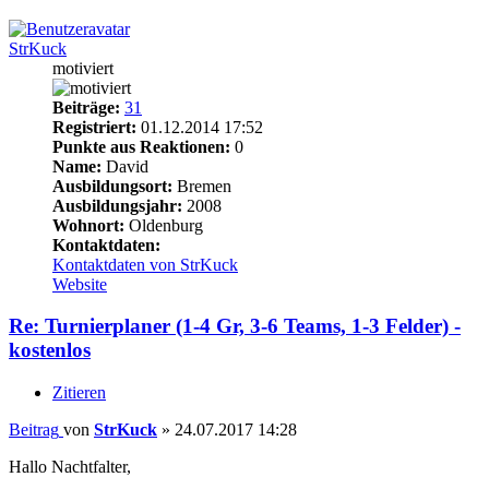
StrKuck
motiviert
Beiträge:
31
Registriert:
01.12.2014 17:52
Punkte aus Reaktionen:
0
Name:
David
Ausbildungsort:
Bremen
Ausbildungsjahr:
2008
Wohnort:
Oldenburg
Kontaktdaten:
Kontaktdaten von StrKuck
Website
Re: Turnierplaner (1-4 Gr, 3-6 Teams, 1-3 Felder) -
kostenlos
Zitieren
Beitrag
von
StrKuck
»
24.07.2017 14:28
Hallo Nachtfalter,