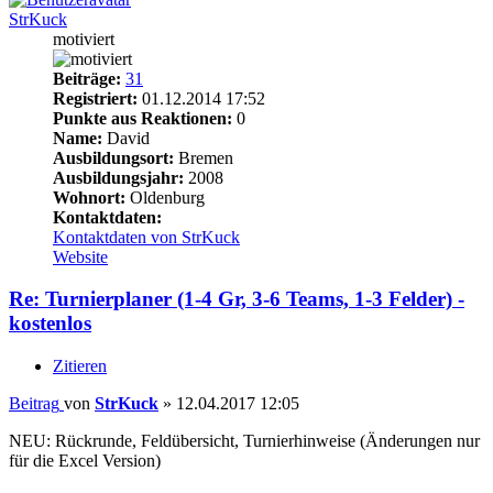
StrKuck
motiviert
Beiträge:
31
Registriert:
01.12.2014 17:52
Punkte aus Reaktionen:
0
Name:
David
Ausbildungsort:
Bremen
Ausbildungsjahr:
2008
Wohnort:
Oldenburg
Kontaktdaten:
Kontaktdaten von StrKuck
Website
Re: Turnierplaner (1-4 Gr, 3-6 Teams, 1-3 Felder) -
kostenlos
Zitieren
Beitrag
von
StrKuck
»
12.04.2017 12:05
NEU: Rückrunde, Feldübersicht, Turnierhinweise (Änderungen nur
für die Excel Version)