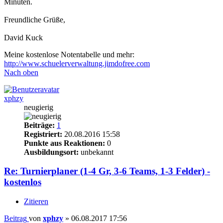
Minuten.
Freundliche Grüße,
David Kuck
Meine kostenlose Notentabelle und mehr:
http://www.schuelerverwaltung.jimdofree.com
Nach oben
xphzy
neugierig
Beiträge:
1
Registriert:
20.08.2016 15:58
Punkte aus Reaktionen:
0
Ausbildungsort:
unbekannt
Re: Turnierplaner (1-4 Gr, 3-6 Teams, 1-3 Felder) -
kostenlos
Zitieren
Beitrag
von
xphzy
»
06.08.2017 17:56