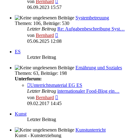
Neuester
von
Bernhard
Beitrag
06.09.2023 15:57
Systembetreuung
Themen
:
106
,
Beiträge
:
530
Letzter Beitrag
Re: Aufgabenbeschreibung Syst…
Neuester
von
Bernhard
Beitrag
05.06.2025 12:08
ES
Letzter Beitrag
Ernährung und Soziales
Themen
:
63
,
Beiträge
:
198
Unterforum:
Unterrichtsmaterial EG ES
Letzter Beitrag
internationaler Food-Blog ein…
Neuester
von
Bernhard
Beitrag
09.02.2017 14:45
Kunst
Letzter Beitrag
Kunstunterricht
Kunst - Kunsterziehung