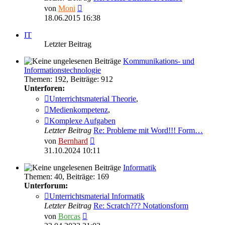
Neuester
von
Moni
Beitrag
18.06.2015 16:38
IT
Letzter Beitrag
Kommunikations- und
Informationstechnologie
Themen
:
192
,
Beiträge
:
912
Unterforen:
Unterrichtsmaterial Theorie
,
Medienkompetenz
,
Komplexe Aufgaben
Letzter Beitrag
Re: Probleme mit Word!!! Form…
Neuester
von
Bernhard
Beitrag
31.10.2024 10:11
Informatik
Themen
:
40
,
Beiträge
:
169
Unterforum:
Unterrichtsmaterial Informatik
Letzter Beitrag
Re: Scratch??? Notationsform
Neuester
von
Borcas
Beitrag