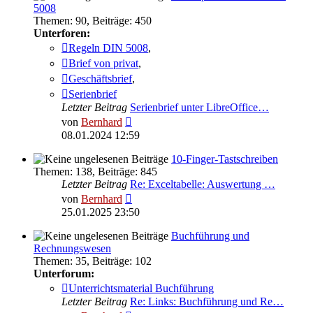
5008
Themen
:
90
,
Beiträge
:
450
Unterforen:
Regeln DIN 5008
,
Brief von privat
,
Geschäftsbrief
,
Serienbrief
Letzter Beitrag
Serienbrief unter LibreOffice…
Neuester
von
Bernhard
Beitrag
08.01.2024 12:59
10-Finger-Tastschreiben
Themen
:
138
,
Beiträge
:
845
Letzter Beitrag
Re: Exceltabelle: Auswertung …
Neuester
von
Bernhard
Beitrag
25.01.2025 23:50
Buchführung und
Rechnungswesen
Themen
:
35
,
Beiträge
:
102
Unterforum:
Unterrichtsmaterial Buchführung
Letzter Beitrag
Re: Links: Buchführung und Re…