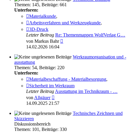
Themen
:
145
,
Beiträge
:
661
Unterforen:
Materialkunde
,
Arbeitsverfahren und Werkzeugkunde
,
3D-Druck
Letzter Beitrag
Re: Themenmappen WolfVerlag G…
Neuester
von
Markus Bahr
Beitrag
14.02.2026 16:04
Werkraumorganisation und -
ausstattung
Themen
:
54
,
Beiträge
:
220
Unterforen:
Materialbeschaffung - Materialbesorgung
,
Sicherheit im Werkraum
Letzter Beitrag
Ausstattung im Technikraum - …
Neuester
von
Allgäuer
Beitrag
14.09.2025 21:57
Technisches Zeichnen und
Skizzieren
Diskussionsbereich
Themen
:
101
,
Beiträge
:
330