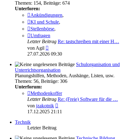
Themen
:
154
,
Beiträge
:
674
Unterforen:
Ankündigungen
,
KI und Schule
,
Stellenbörse
,
Umfragen
Letzter Beitrag
Re: tastschreiben mit einer H…
Neuester
von
Agil
Beitrag
27.07.2026 09:30
Schulorganisation und
Unterrichtsorganisation
Planungshilfen, Methoden, Aushänge, Listen, usw.
Themen
:
56
,
Beiträge
:
306
Unterforum:
Methodenkoffer
Letzter Beitrag
Re: (Freie) Software für die …
Neuester
von
jzakotnik
Beitrag
17.12.2025 21:11
Technik
Letzter Beitrag
Technische Bildung