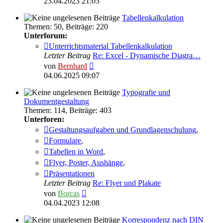
23.04.2023 21:03
Tabellenkalkulation
Themen
:
50
,
Beiträge
:
220
Unterforum:
Unterrichtsmaterial Tabellenkalkulation
Letzter Beitrag
Re: Excel - Dynamische Diagra…
Neuester
von
Bernhard
Beitrag
04.06.2025 09:07
Typografie und
Dokumentgestaltung
Themen
:
114
,
Beiträge
:
403
Unterforen:
Gestaltungsaufgaben und Grundlagenschulung
,
Formulare
,
Tabellen in Word
,
Flyer, Poster, Aushänge
,
Präsentationen
Letzter Beitrag
Re: Flyer und Plakate
Neuester
von
Borcas
Beitrag
04.04.2023 12:08
Korrespondenz nach DIN