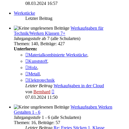
Beitrag
08.03.2024 16:57
Werkstücke
Letzter Beitrag
Werkaufgaben für
Technik/Werken Klassen 7+
Jahrgangsstufe ab 7 (alle Schularten)
Themen
:
140
,
Beiträge
:
427
Unterforen:
Materialkombinierte Werkstücke
,
Kunststoff
,
Holz
,
Metall
,
Elektrotechnik
Letzter Beitrag
Werkaufgaben in der Cloud
Neuester
von
Bernhard
Beitrag
07.03.2024 11:50
Werkaufgaben Werken
Gestalten 1 - 6
Jahrgangsstufe 1 - 6 (alle Schularten)
Themen
:
16
,
Beiträge
:
57
Letzter Beitrag
Re: Freies Sticken 1. Klasse