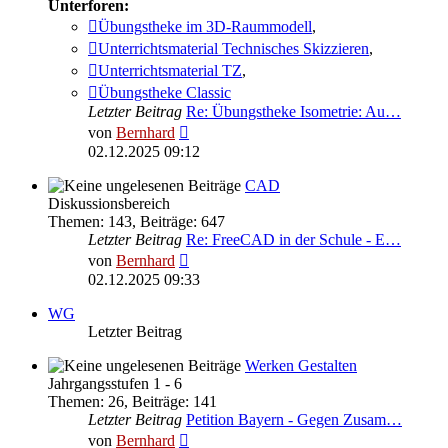
Unterforen:
Übungstheke im 3D-Raummodell
,
Unterrichtsmaterial Technisches Skizzieren
,
Unterrichtsmaterial TZ
,
Übungstheke Classic
Letzter Beitrag
Re: Übungstheke Isometrie: Au…
Neuester
von
Bernhard
Beitrag
02.12.2025 09:12
CAD
Diskussionsbereich
Themen
:
143
,
Beiträge
:
647
Letzter Beitrag
Re: FreeCAD in der Schule - E…
Neuester
von
Bernhard
Beitrag
02.12.2025 09:33
WG
Letzter Beitrag
Werken Gestalten
Jahrgangsstufen 1 - 6
Themen
:
26
,
Beiträge
:
141
Letzter Beitrag
Petition Bayern - Gegen Zusam…
Neuester
von
Bernhard